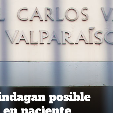
 indagan posible
 en paciente