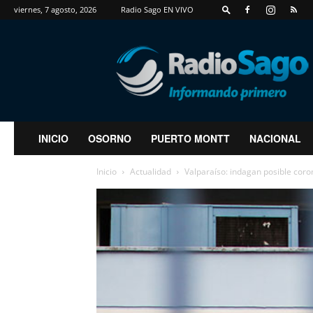
viernes, 7 agosto, 2026
Radio Sago EN VIVO
RadioSago
INICIO
OSORNO
PUERTO MONTT
NACIONAL
Inicio
Actualidad
Valparaíso: indagan posible coron