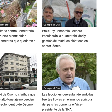
Primero
Campo al Día
tario contra Cementerio
ProREP y Consorcio Lechero
Puerto Montt: piden
impulsarán la sustentabilidad y
osamentas que quedaron al
gestión de residuos plásticos en
sector lácteo
Primero
Campo al Día
d de Osorno clarifica que
Las lecciones que están dejando las
alto tonelaje no pueden
fuertes lluvias en el mundo agrícola
 sector centro de Osorno
del país las comenta el Vice-
presidente de la SNA