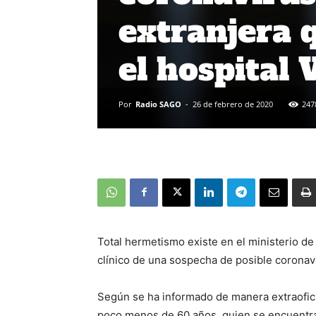
extranjera 
el hospital
Por
Radio SAGO
-
26 de febrero de 2020
247
Total hermetismo existe en el ministerio de 
clínico de una sospecha de posible coronavi
Según se ha informado de manera extraoficia
poco menos de 60 años, quien se encuentra e