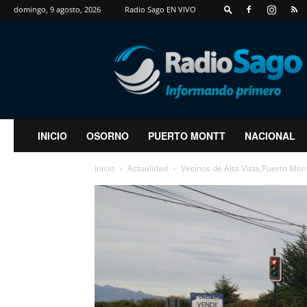
domingo, 9 agosto, 2026
Radio Sago EN VIVO
RadioSago
INICIO
OSORNO
PUERTO MONTT
NACIONAL
Inicio
Actualidad
Vecinos de Alta Vista,Puerto Mo