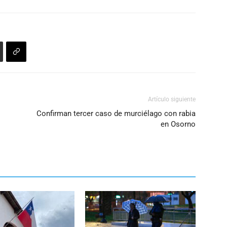
para
aumentar
o
disminuir
el
volumen.
Artículo siguiente
Confirman tercer caso de murciélago con rabia
en Osorno