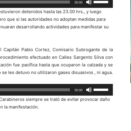
00:00
las
estuvieron detenidos hasta las 23.00 hrs., y luego
teclas
pero que si las autoridades no adoptan medidas para
de
inuaran desarrollando actividades para manifestar su
flecha
arriba/abajo
para
l Capitán Pablo Cortez, Comisario Subrogante de la
aumentar
procedimiento efectuado en Calles Sargento Silva con
o
ación fue pacífica hasta que ocuparon la calzada y se
disminuir
se les detuvo no utilizaron gases disuasivos , ni agua.
el
volumen.
Utiliza
00:00
las
 Carabineros siempre se trató de evitar provocar daño
teclas
n la manifestación.
de
flecha
arriba/abajo