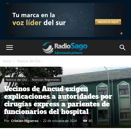
Inicio
Noticia del Día
Noticia del Día
Noticias Regionales
Vecinos de Ancud exigen
explicaciones a autoridades por
cirugías express a parientes de
funcionarios del hospital
Por
Cristian Higueras
-
22 de octubre de 2024
80