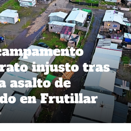
 campamento
rato injusto tras
a asalto de
o en Frutillar
8