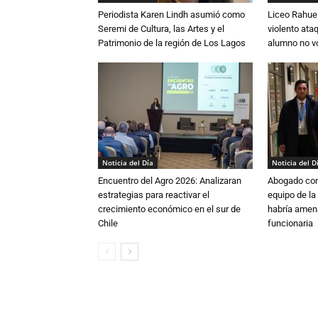
Periodista Karen Lindh asumió como
Liceo Rahue 
Seremi de Cultura, las Artes y el
violento ata
Patrimonio de la región de Los Lagos
alumno no vo
Noticia del Día
Noticia del D
Encuentro del Agro 2026: Analizaran
Abogado conf
estrategias para reactivar el
equipo de la
crecimiento económico en el sur de
habría amen
Chile
funcionaria