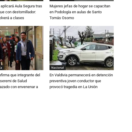
aplicará Aula Segura tras
Mujeres jefas de hogar se capacitan
que con destornillador:
en Podología en aulas de Santo
lverá a clases
Tomás Osorno
ía
Nacional
irma que integrante del
En Valdivia permanecerá en detención
 seremi de Salud
preventiva joven conductor que
azado con envenenar a
provocó tragedia en La Unión