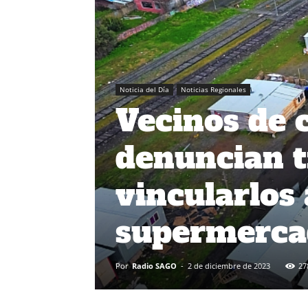
Noticia del Día
Noticias Regionales
Vecinos de
denuncian t
vincularlos 
supermercad
Por
Radio SAGO
-
2 de diciembre de 2023
27