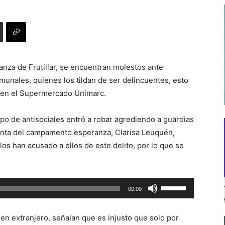
nza de Frutillar, se encuentran molestos ante
unales, quienes los tildan de ser delincuentes, esto
 en el Supermercado Unimarc.
o de antisociales entró a robar agrediendo a guardias
igenta del campamento esperanza, Clarisa Leuquén,
los han acusado a ellos de este delito, por lo que se
Utiliza
00:00
las
teclas
n extranjero, señalan que es injusto que solo por
de