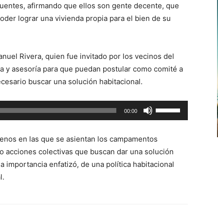
ncuentes, afirmando que ellos son gente decente, que
flecha
 poder lograr una vivienda propia para el bien de su
arriba/abajo
para
aumentar
anuel Rivera, quien fue invitado por los vecinos del
o
a y asesoría para que puedan postular como comité a
disminuir
ecesario buscar una solución habitacional.
el
volumen.
Utiliza
00:00
las
teclas
renos en las que se asientan los campamentos
de
 acciones colectivas que buscan dar una solución
flecha
la importancia enfatizó, de una política habitacional
arriba/abajo
l.
para
aumentar
o