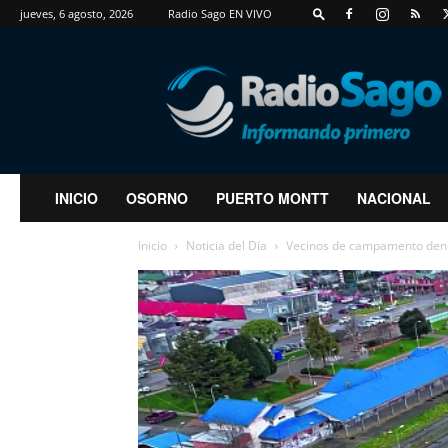
jueves, 6 agosto, 2026
Radio Sago EN VIVO
RadioSago
INICIO
OSORNO
PUERTO MONTT
NACIONAL
Inicio
Noticia del Día
Vecinos de campamento denunc