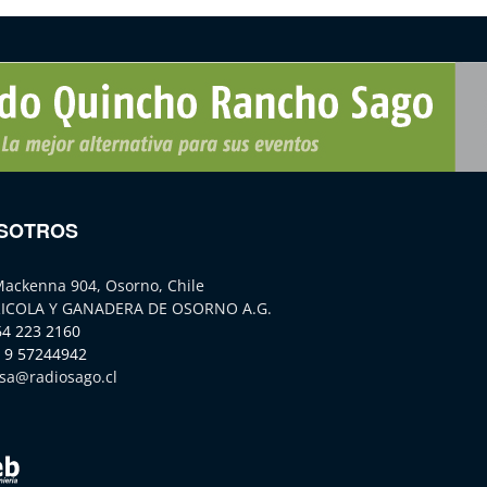
SOTROS
Mackenna 904, Osorno, Chile
ICOLA Y GANADERA DE OSORNO A.G.
64 223 2160
 9 57244942
sa@radiosago.cl