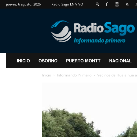
jueves, 6 agosto, 2026
Radio Sago EN VIVO
RadioSago
INICIO
OSORNO
PUERTO MONTT
NACIONAL
Inicio
Informando Primero
Vecinos de Hualaihué a