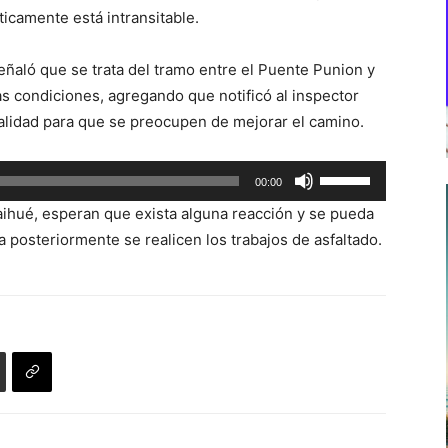
icamente está intransitable.
eñaló que se trata del tramo entre el Puente Punion y
as condiciones, agregando que notificó al inspector
Vialidad para que se preocupen de mejorar el camino.
Utiliza
00:00
las
aihué, esperan que exista alguna reacción y se pueda
teclas
a posteriormente se realicen los trabajos de asfaltado.
de
flecha
arriba/abajo
para
aumentar
o
disminuir
el