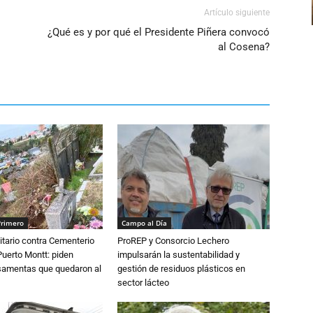
volumen.
Artículo siguiente
¿Qué es y por qué el Presidente Piñera convocó
al Cosena?
Primero
Campo al Día
tario contra Cementerio
ProREP y Consorcio Lechero
Puerto Montt: piden
impulsarán la sustentabilidad y
osamentas que quedaron al
gestión de residuos plásticos en
sector lácteo