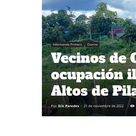
Informando Primero
Osorno
Vecinos de 
ocupación i
Altos de Pi
Por
Eric Paredes
-
21 de noviembre de 2022