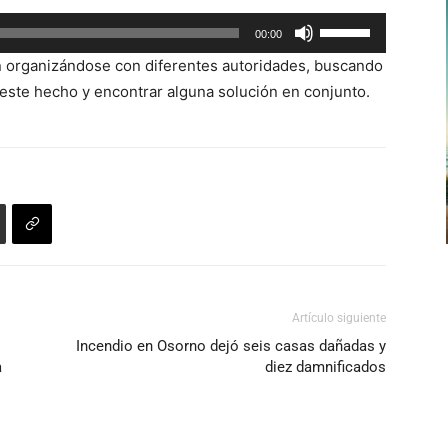
flecha
Utiliza
00:00
arriba/abajo
las
para
n organizándose con diferentes autoridades, buscando
teclas
aumentar
 este hecho y encontrar alguna solución en conjunto.
de
o
flecha
disminuir
arriba/abajo
el
para
volumen.
aumentar
o
disminuir
el
volumen.
Artículo siguiente
Incendio en Osorno dejó seis casas dañadas y
a
diez damnificados