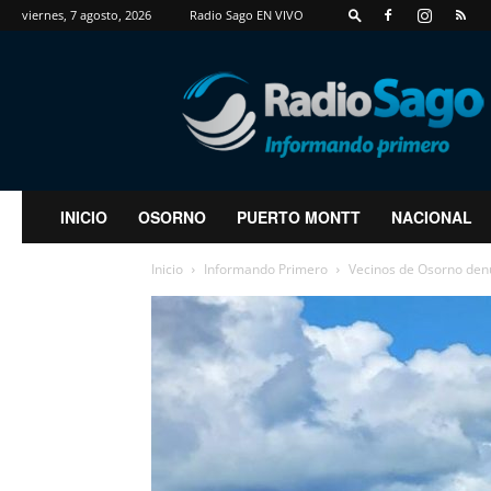
viernes, 7 agosto, 2026
Radio Sago EN VIVO
RadioSago
INICIO
OSORNO
PUERTO MONTT
NACIONAL
Inicio
Informando Primero
Vecinos de Osorno denu