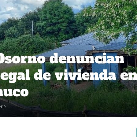
Osorno denuncian
legal de vivienda e
lauco
419