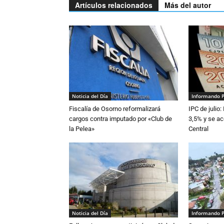
Artículos relacionados
Más del autor
Noticia del Día
Informando 
Fiscalía de Osorno reformalizará
IPC de julio:
cargos contra imputado por «Club de
3,5% y se ac
la Pelea»
Central
Noticia del Día
Informando 