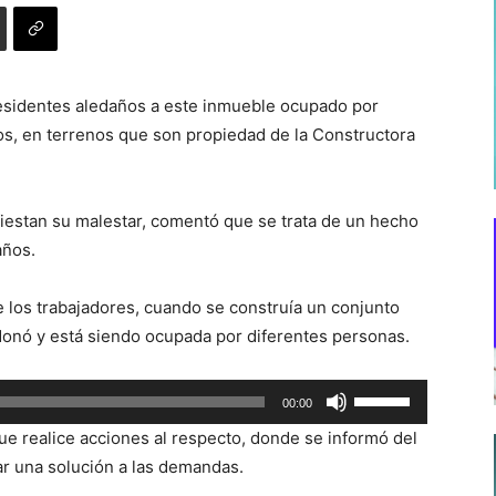
 residentes aledaños a este inmueble ocupado por
s, en terrenos que son propiedad de la Constructora
fiestan su malestar, comentó que se trata de un hecho
años.
e los trabajadores, cuando se construía un conjunto
donó y está siendo ocupada por diferentes personas.
Utiliza
00:00
las
ue realice acciones al respecto, donde se informó del
teclas
ar una solución a las demandas.
de