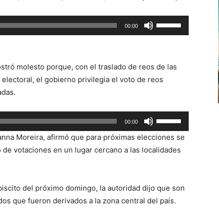
flecha
arriba/abajo
Utiliza
00:00
para
las
aumentar
teclas
o
de
disminuir
stró molesto porque, con el traslado de reos de las
flecha
el
electoral, el gobierno privilegia el voto de reos
arriba/abajo
volumen.
adas.
para
aumentar
Utiliza
00:00
o
las
disminuir
vanna Moreira, afirmó que para próximas elecciones se
teclas
el
o de votaciones en un lugar cercano a las localidades
de
volumen.
flecha
arriba/abajo
biscito del próximo domingo, la autoridad dijo que son
para
os que fueron derivados a la zona central del país.
aumentar
o