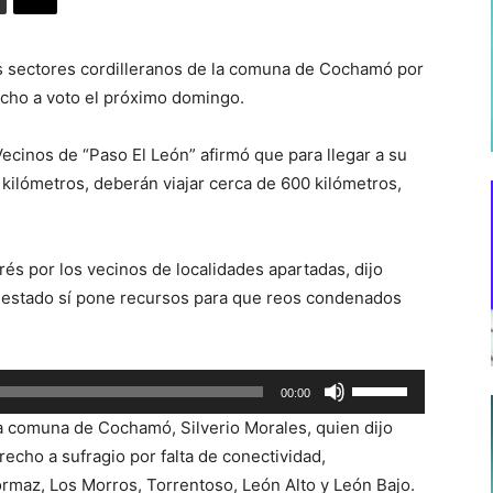
os sectores cordilleranos de la comuna de Cochamó por
recho a voto el próximo domingo.
ecinos de “Paso El León” afirmó que para llegar a su
kilómetros, deberán viajar cerca de 600 kilómetros,
erés por los vecinos de localidades apartadas, dijo
l estado sí pone recursos para que reos condenados
Utiliza
00:00
las
 la comuna de Cochamó, Silverio Morales, quien dijo
teclas
echo a sufragio por falta de conectividad,
de
rmaz, Los Morros, Torrentoso, León Alto y León Bajo.