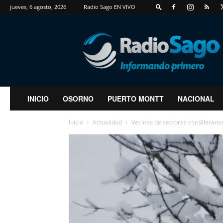
jueves, 6 agosto, 2026
Radio Sago EN VIVO
RadioSago
INICIO
OSORNO
PUERTO MONTT
NACIONAL
Inicio
Actualidad
Vecinos de sectores cordillerano