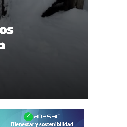
nos
n