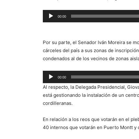
Reproductor
00:00
de
audio
Por su parte, el Senador Iván Moreira se mo
cárceles del país a sus zonas de inscripción 
condenados al de los vecinos de zonas aisl
Reproductor
00:00
de
Al respecto, la Delegada Presidencial, Gio
audio
está gestionando la instalación de un centr
cordilleranas.
En relación a los reos que votarán en el ple
40 internos que votarán en Puerto Montt y d