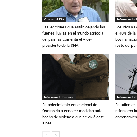
Campo al Día
Informando 
Las lecciones que están dejando las
Los Ríos y 
fuertes lluvias en el mundo agrícola
el 40% de la
del país las comenta el Vice-
bovina nacio
presidente de la SNA
resto del paí
Informando Primero
Informando 
Establecimiento educacional de
Estudiantes 
Osorno da a conocer medidas ante
reforzaron h
hecho de violencia que se vivió este
entrenamien
lunes