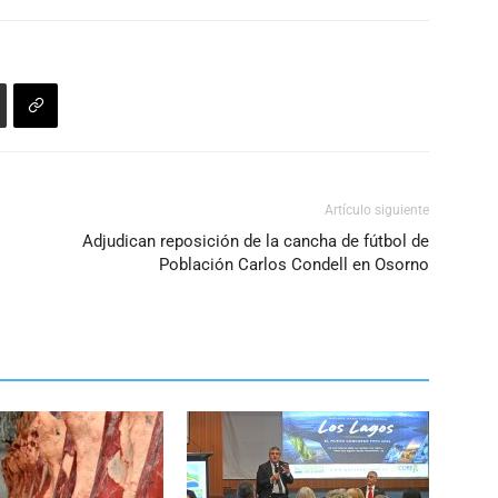
disminuir
el
volumen.
Artículo siguiente
Adjudican reposición de la cancha de fútbol de
Población Carlos Condell en Osorno