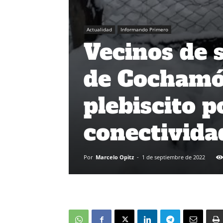
Actualidad
Informando Primero
Vecinos de 
de Cochamó
plebiscito 
conectivida
Por
Marcelo Opitz
-
1 de septiembre de 2022