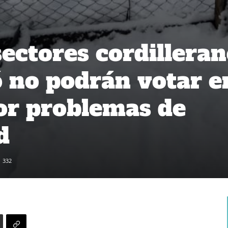
sectores cordillera
 no podrán votar e
por problemas de
d
332