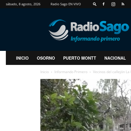
sábado, 8 agosto, 2026
Radio Sago EN VIVO
RadioSago
INICIO
OSORNO
PUERTO MONTT
NACIONAL
Inicio
Informando Primero
Vecinos del callejón La