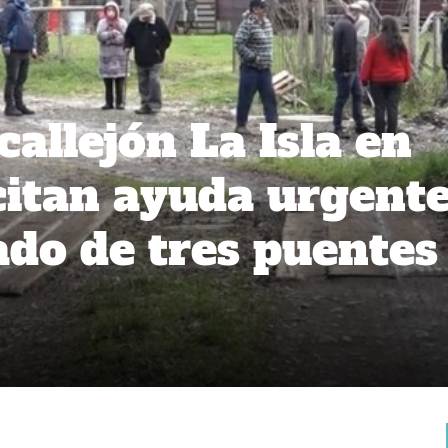
callejón La Isla en
citan ayuda urgent
ado de tres puentes