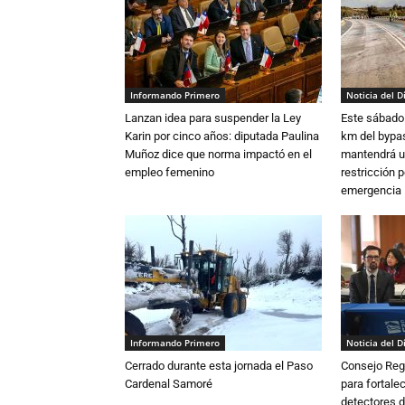
Informando Primero
Noticia del D
Lanzan idea para suspender la Ley
Este sábado 
Karin por cinco años: diputada Paulina
km del bypas
Muñoz dice que norma impactó en el
mantendrá u
empleo femenino
restricción p
emergencia
Informando Primero
Noticia del D
Cerrado durante esta jornada el Paso
Consejo Reg
Cardenal Samoré
para fortalec
detectores d