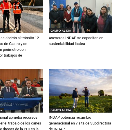
ía
CAMPO AL DIA
se abrirán al tránsito 12
Asesores INDAP se capacitan en
s de Castro y se
sustentabilidad láctea
n perímetro con
or trabajos de
ía
CAMPO AL DIA
ional aprueba recursos
INDAP potencia recambio
er el trabajo de los canes
generacional en visita de Subdirectora
e drogas de la PDI en la
de INDAP