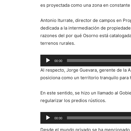
es proyectada como una zona en constante cr
Antonio Iturrate, director de campos en Pr
dedicada a la intermediación de propiedades
razones del por qué Osorno está catalogad
terrenos rurales.
Reproductor
00:00
de
Al respecto, Jorge Guevara, gerente de la 
audio
posiciona como un territorio tranquilo para h
En este sentido, se hizo un llamado al Gobie
regularizar los predios rústicos.
Reproductor
00:00
de
Desde el mundo privado se ha mencionado 
audio