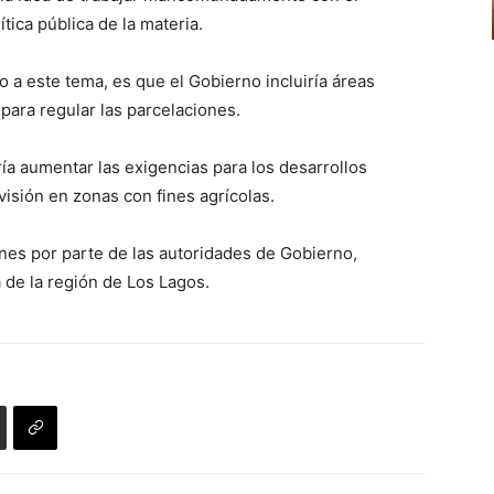
el
tica pública de la materia.
de
volumen.
flecha
 a este tema, es que el Gobierno incluiría áreas
arriba/abajo
para regular las parcelaciones.
para
aumentar
ría aumentar las exigencias para los desarrollos
o
ivisión en zonas con fines agrícolas.
disminuir
el
nes por parte de las autoridades de Gobierno,
volumen.
 de la región de Los Lagos.