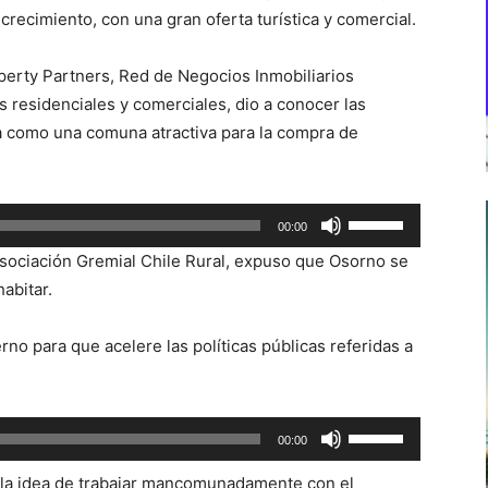
ecimiento, con una gran oferta turística y comercial.
operty Partners, Red de Negocios Inmobiliarios
 residenciales y comerciales, dio a conocer las
a como una comuna atractiva para la compra de
Utiliza
00:00
las
Asociación Gremial Chile Rural, expuso que Osorno se
teclas
abitar.
de
flecha
rno para que acelere las políticas públicas referidas a
arriba/abajo
para
aumentar
Utiliza
00:00
o
las
disminuir
la idea de trabajar mancomunadamente con el
teclas