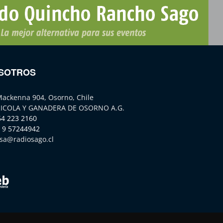
SOTROS
Mackenna 904, Osorno, Chile
ICOLA Y GANADERA DE OSORNO A.G.
64 223 2160
 9 57244942
sa@radiosago.cl