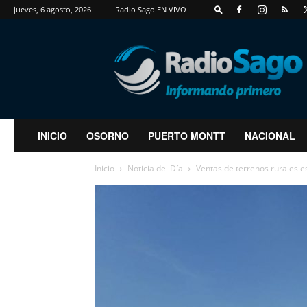
jueves, 6 agosto, 2026
Radio Sago EN VIVO
RadioSago
INICIO
OSORNO
PUERTO MONTT
NACIONAL
Inicio
Noticia del Día
Ventas de terrenos rurales e