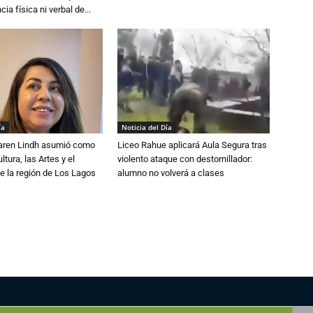
cia física ni verbal de...
ía
Noticia del Día
Karen Lindh asumió como
Liceo Rahue aplicará Aula Segura tras
tura, las Artes y el
violento ataque con destornillador:
e la región de Los Lagos
alumno no volverá a clases