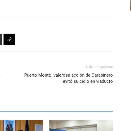
flecha
arriba/abajo
para
aumentar
o
disminuir
el
volumen.
Artículo siguiente
a
Puerto Montt: valerosa acción de Carabinero
evitó suicidio en viaducto