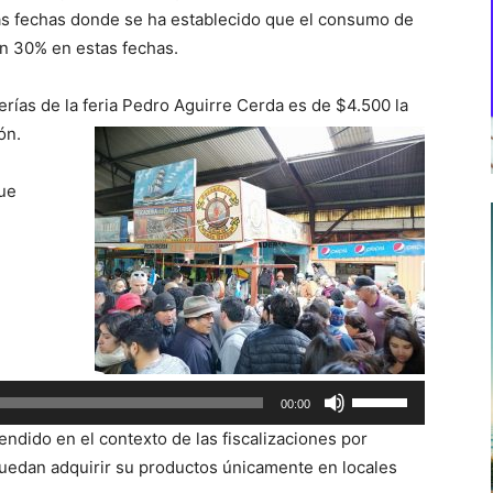
as fechas donde se ha establecido que el consumo de
n 30% en estas fechas.
erías de la feria Pedro Aguirre Cerda es de
$4.500 la
ón.
que
Utiliza
00:00
las
ndido en el contexto de las fiscalizaciones por
teclas
edan adquirir su productos únicamente en locales
de