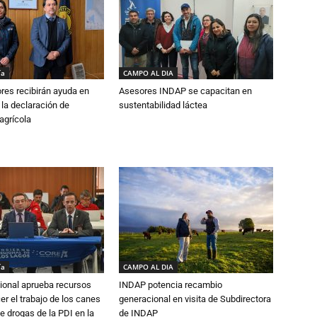
ía
CAMPO AL DIA
ores recibirán ayuda en
Asesores INDAP se capacitan en
 la declaración de
sustentabilidad láctea
agrícola
ía
CAMPO AL DIA
ional aprueba recursos
INDAP potencia recambio
er el trabajo de los canes
generacional en visita de Subdirectora
e drogas de la PDI en la
de INDAP