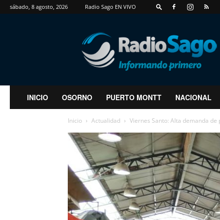
sábado, 8 agosto, 2026
Radio Sago EN VIVO
RadioSago
INICIO
OSORNO
PUERTO MONTT
NACIONAL
Inicio
Actualidad
Viernes Santo: Alta demanda de p