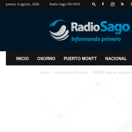
jueves, 6 agosto, 2026
Radio Sago EN VIVO
RadioSago
INICIO
OSORNO
PUERTO MONTT
NACIONAL
Inicio
Informando Primero
WWW: Hoy se cumplen 30