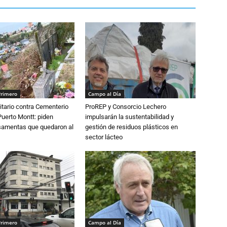
Primero
Campo al Día
tario contra Cementerio
ProREP y Consorcio Lechero
Puerto Montt: piden
impulsarán la sustentabilidad y
osamentas que quedaron al
gestión de residuos plásticos en
sector lácteo
Primero
Campo al Día