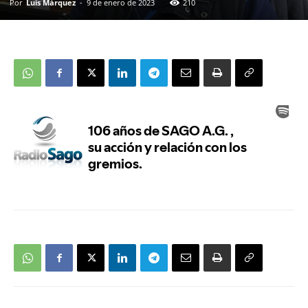
Por
Luis Márquez
-
9 de enero de 2023
210