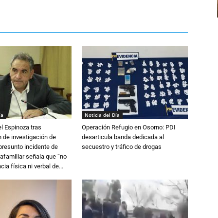
ía
Noticia del Día
l Espinoza tras
Operación Refugio en Osorno: PDI
 de investigación de
desarticula banda dedicada al
 presunto incidente de
secuestro y tráfico de drogas
trafamiliar señala que “no
cia física ni verbal de...