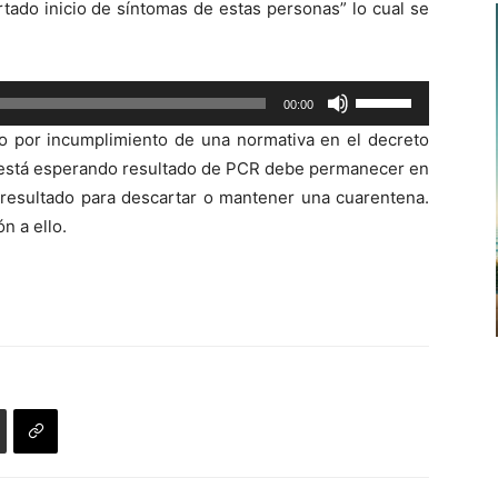
tado inicio de síntomas de estas personas” lo cual se
flecha
arriba/abajo
para
Utiliza
00:00
aumentar
las
o
o por incumplimiento de una normativa en el decreto
teclas
disminuir
e está esperando resultado de PCR debe permanecer en
de
el
 resultado para descartar o mantener una cuarentena.
flecha
volumen.
n a ello.
arriba/abajo
para
aumentar
o
disminuir
el
volumen.