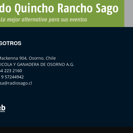
SOTROS
Mackenna 904, Osorno, Chile
ICOLA Y GANADERA DE OSORNO A.G.
64 223 2160
 9 57244942
sa@radiosago.cl