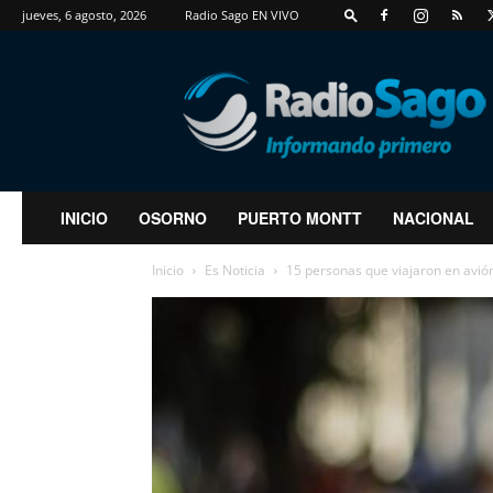
jueves, 6 agosto, 2026
Radio Sago EN VIVO
RadioSago
INICIO
OSORNO
PUERTO MONTT
NACIONAL
Inicio
Es Noticia
15 personas que viajaron en avión