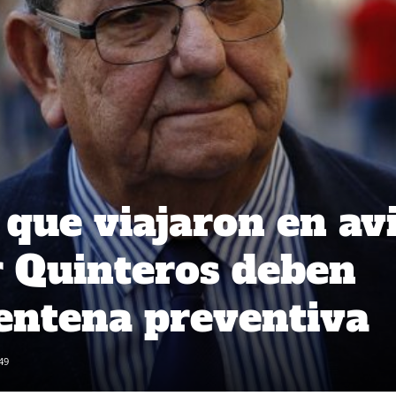
 que viajaron en av
 Quinteros deben
rentena preventiva
49