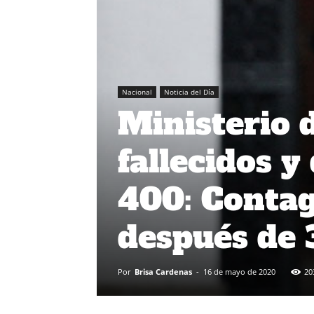
Nacional
Noticia del Día
Ministerio 
fallecidos y
400: Contag
después de 
Por
Brisa Cardenas
-
16 de mayo de 2020
20