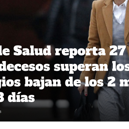
de Salud reporta 27
 decesos superan lo
ios bajan de los 2 m
3 días
3