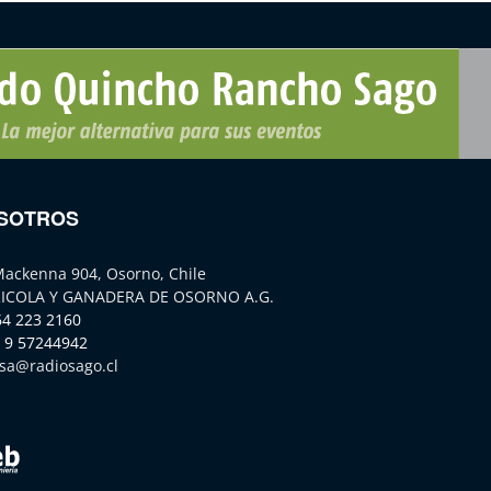
SOTROS
Mackenna 904, Osorno, Chile
ICOLA Y GANADERA DE OSORNO A.G.
64 223 2160
 9 57244942
sa@radiosago.cl