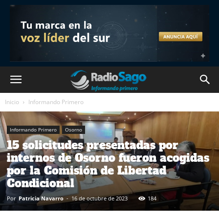
Inicio
Informando Primero
Informando Primero
Osorno
15 solicitudes presentadas por
internos de Osorno fueron acogidas
por la Comisión de Libertad
Condicional
Por
Patricia Navarro
-
16 de octubre de 2023
184