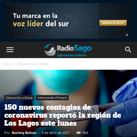
Inicio
Educación y Salud
Educación y Salud
Informando Primero
150 nuevos contagios de
coronavirus reportó la región de
Los Lagos este lunes
Por
Raelmy Bolivar
-
5 de abril de 2021
584