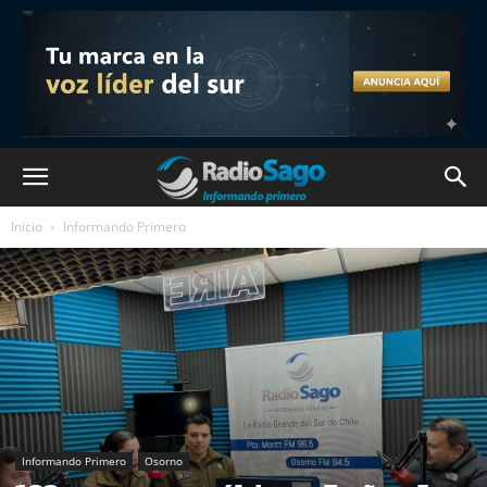
Inicio
Informando Primero
Informando Primero
Osorno