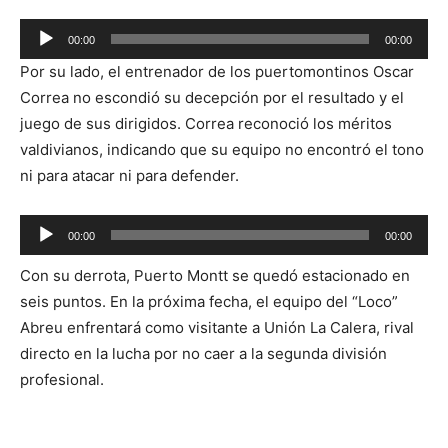
Reproductor
00:00
00:00
de
Por su lado, el entrenador de los puertomontinos Oscar
audio
Correa no escondió su decepción por el resultado y el
juego de sus dirigidos. Correa reconoció los méritos
valdivianos, indicando que su equipo no encontró el tono
ni para atacar ni para defender.
Reproductor
00:00
00:00
de
Con su derrota, Puerto Montt se quedó estacionado en
audio
seis puntos. En la próxima fecha, el equipo del “Loco”
Abreu enfrentará como visitante a Unión La Calera, rival
directo en la lucha por no caer a la segunda división
profesional.