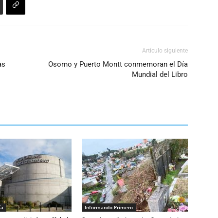
Artículo siguiente
as
Osorno y Puerto Montt conmemoran el Día
Mundial del Libro
ía
Informando Primero