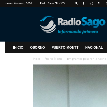
jueves, 6 agosto, 2026
Radio Sago EN VIVO
RadioSago
INICIO
OSORNO
PUERTO MONTT
NACIONAL
Inicio
Puerto Montt
Inmigrantes pasaron la noche 