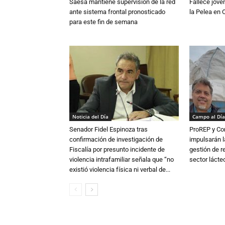
Saesa mantiene supervisión de la red
Fallece jove
ante sistema frontal pronosticado
la Pelea en 
para este fin de semana
Noticia del Día
Campo al Día
Senador Fidel Espinoza tras
ProREP y Co
confirmación de investigación de
impulsarán l
Fiscalía por presunto incidente de
gestión de r
violencia intrafamiliar señala que “no
sector lácte
existió violencia física ni verbal de...