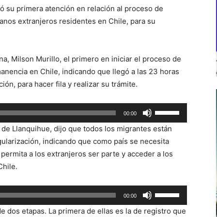
zó su primera atención en relación al proceso de
nos extranjeros residentes en Chile, para su
, Milson Murillo, el primero en iniciar el proceso de
nencia en Chile, indicando que llegó a las 23 horas
ión, para hacer fila y realizar su trámite.
Utiliza
00:00
las
 de Llanquihue, dijo que todos los migrantes están
teclas
gularización, indicando que como país se necesita
de
ermita a los extranjeros ser parte y acceder a los
flecha
Chile.
arriba/abajo
para
Utiliza
00:00
aumentar
las
o
e dos etapas. La primera de ellas es la de registro que
teclas