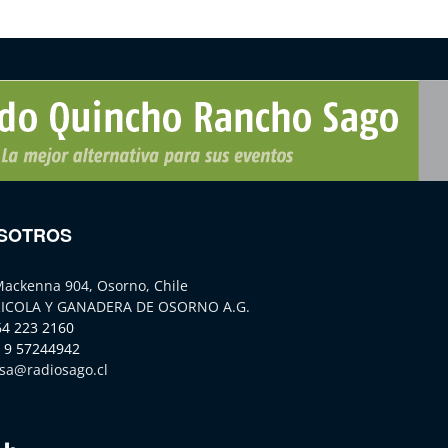
SOTROS
Mackenna 904, Osorno, Chile
ICOLA Y GANADERA DE OSORNO A.G.
64 223 2160
 9 57244942
sa@radiosago.cl