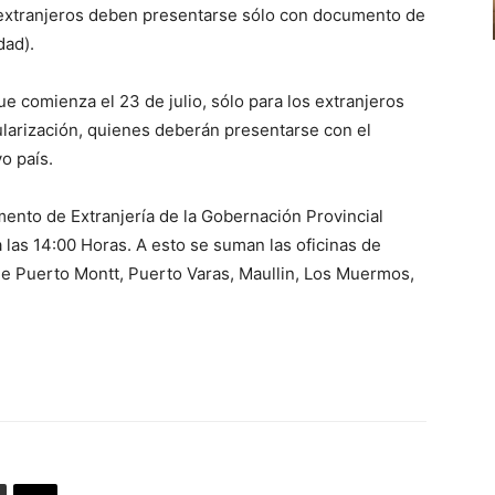
disminuir
 extranjeros deben presentarse sólo con documento de
de
el
dad).
flecha
volumen.
arriba/abajo
 comienza el 23 de julio, sólo para los extranjeros
para
ularización, quienes deberán presentarse con el
aumentar
o país.
o
disminuir
mento de Extranjería de la Gobernación Provincial
el
las 14:00 Horas. A esto se suman las oficinas de
volumen.
e Puerto Montt, Puerto Varas, Maullin, Los Muermos,