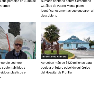
n que participó en «Club de
Sumario sanitario contra Cementerio
Osorno»
Católico de Puerto Montt: piden
identificar osamentas que quedaron al
descubierto
Informando Primero
nsorcio Lechero
Aprueban más de $620 millones para
a sustentabilidad y
equipar el futuro pabellón quirúrgico
esiduos plásticos en
del Hospital de Frutillar
o