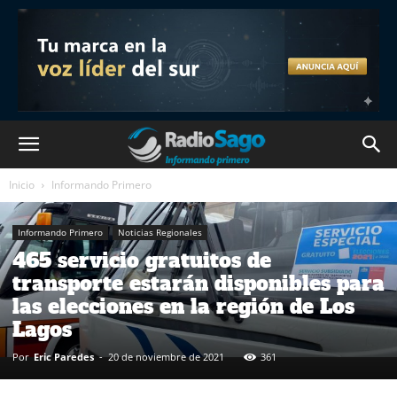
Inicio
Informando Primero
Informando Primero
Noticias Regionales
465 servicio gratuitos de
transporte estarán disponibles para
las elecciones en la región de Los
Lagos
Por
Eric Paredes
-
20 de noviembre de 2021
361