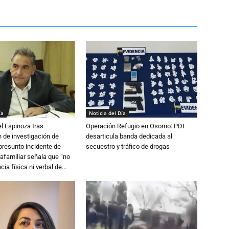
ía
Noticia del Día
l Espinoza tras
Operación Refugio en Osorno: PDI
 de investigación de
desarticula banda dedicada al
 presunto incidente de
secuestro y tráfico de drogas
trafamiliar señala que “no
cia física ni verbal de...