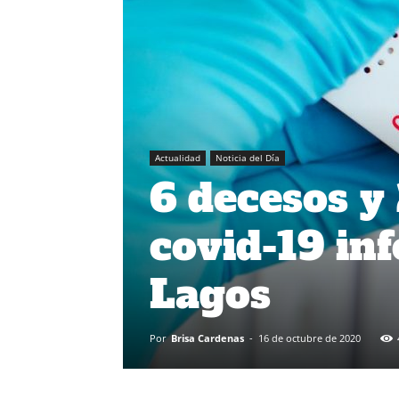
Actualidad
Noticia del Día
6 decesos y
covid-19 in
Lagos
Por
Brisa Cardenas
-
16 de octubre de 2020