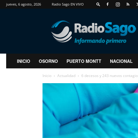
jueves, 6 agosto, 2026
Radio Sago EN VIVO
RadioSago
INICIO
OSORNO
PUERTO MONTT
NACIONAL
Inicio
Actualidad
6 decesos y 243 nuevos contagio