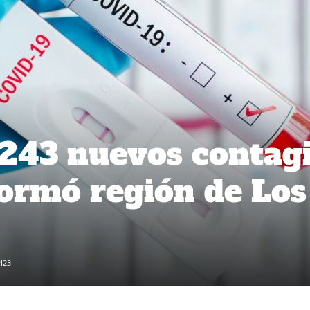
 243 nuevos contag
formó región de Los
423