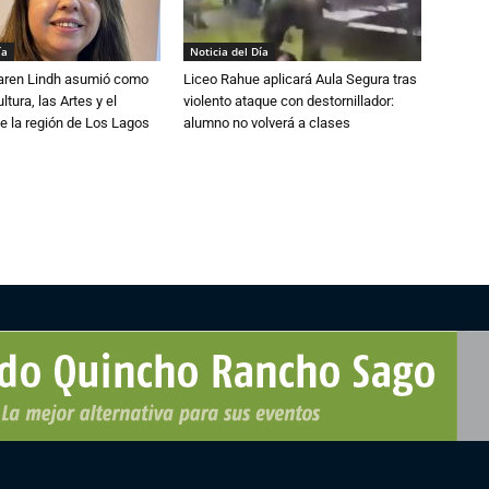
ía
Noticia del Día
Karen Lindh asumió como
Liceo Rahue aplicará Aula Segura tras
tura, las Artes y el
violento ataque con destornillador:
e la región de Los Lagos
alumno no volverá a clases