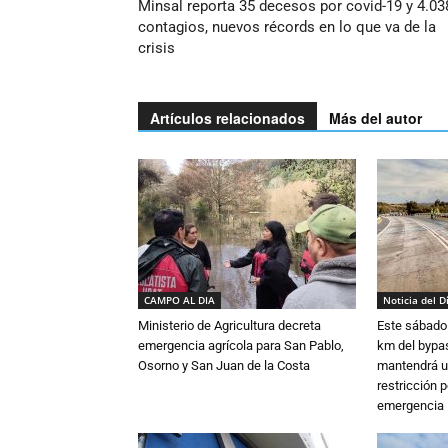
Minsal reporta 35 decesos por covid-19 y 4.03
contagios, nuevos récords en lo que va de la
crisis
Artículos relacionados
Más del autor
CAMPO AL DIA
Noticia del D
Ministerio de Agricultura decreta
Este sábado 
emergencia agrícola para San Pablo,
km del bypas
Osorno y San Juan de la Costa
mantendrá u
restricción p
emergencia