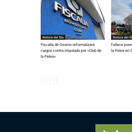
Noticia del Día
Noticia del D
Fiscalía de Osorno reformalizará
Fallece jove
cargos contra imputado por «Club de
la Pelea en 
la Pelea»