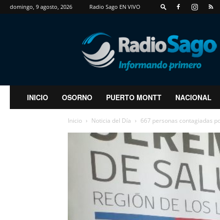
domingo, 9 agosto, 2026
Radio Sago EN VIVO
RadioSago
INICIO
OSORNO
PUERTO MONTT
NACIONAL
Inicio
Noticia del Día
667 personas contagiadas por