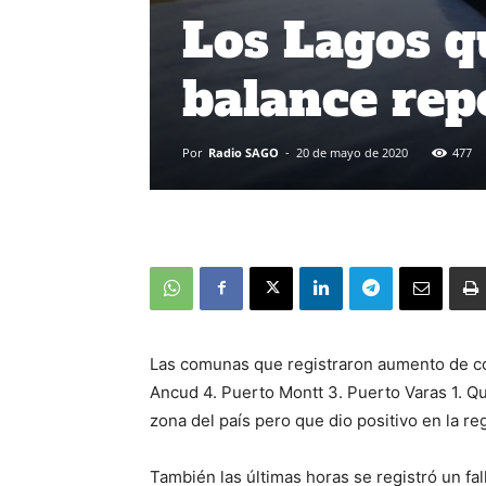
Los Lagos q
balance rep
Por
Radio SAGO
-
20 de mayo de 2020
477
Las comunas que registraron aumento de con
Ancud 4. Puerto Montt 3. Puerto Varas 1. Q
zona del país pero que dio positivo en la re
También las últimas horas se registró un fa