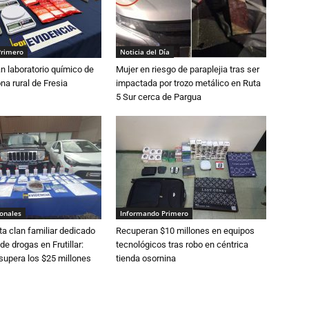
Primero
Noticia del Día
n laboratorio químico de
Mujer en riesgo de paraplejia tras ser
na rural de Fresia
impactada por trozo metálico en Ruta
5 Sur cerca de Pargua
ionales
Informando Primero
a clan familiar dedicado
Recuperan $10 millones en equipos
 de drogas en Frutillar:
tecnológicos tras robo en céntrica
supera los $25 millones
tienda osornina