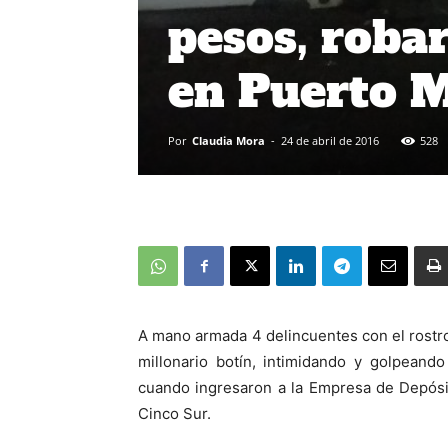
pesos, roba
en Puerto M
Por
Claudia Mora
-
24 de abril de 2016
528
A mano armada 4 delincuentes con el rostro
millonario botín, intimidando y golpeand
cuando ingresaron a la Empresa de Depósi
Cinco Sur.