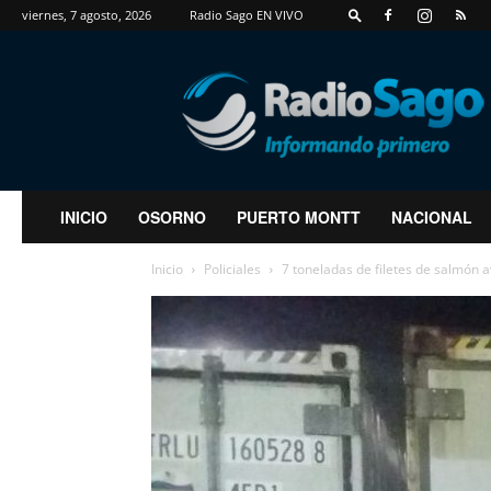
viernes, 7 agosto, 2026
Radio Sago EN VIVO
RadioSago
INICIO
OSORNO
PUERTO MONTT
NACIONAL
Inicio
Policiales
7 toneladas de filetes de salmón a