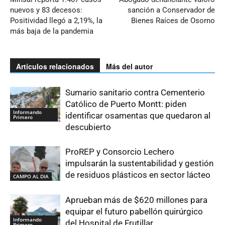
nuevos y 83 decesos:
sanción a Conservador de
Positividad llegó a 2,19%, la
Bienes Raíces de Osorno
más baja de la pandemia
Artículos relacionados
Más del autor
Sumario sanitario contra Cementerio
Católico de Puerto Montt: piden
Informando
identificar osamentas que quedaron al
Primero
descubierto
ProREP y Consorcio Lechero
impulsarán la sustentabilidad y gestión
de residuos plásticos en sector lácteo
CAMPO AL DIA
Aprueban más de $620 millones para
equipar el futuro pabellón quirúrgico
Informando
del Hospital de Frutillar
Primero