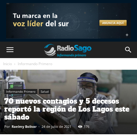
Inicio
Informando Primero
Informando Primero
Salud
70 nuevos contagios y 5 decesos
reportó la región de Los Lagos este
sábado
Por
Raelmy Bolivar
-
24 de julio de 2021
176