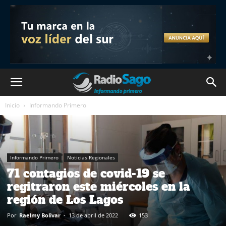
Inicio
Informando Primero
Informando Primero
Noticias Regionales
71 contagios de covid-19 se
regitraron este miércoles en la
región de Los Lagos
Por
Raelmy Bolivar
-
13 de abril de 2022
153