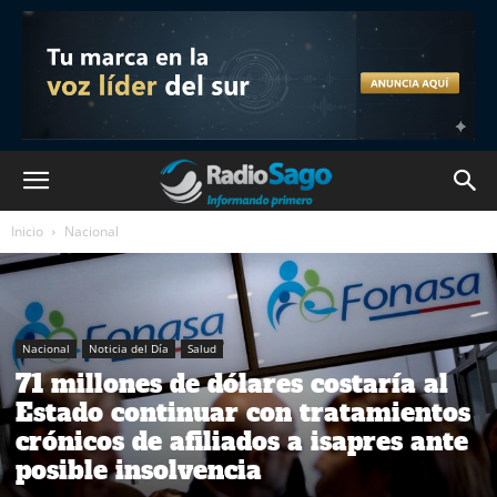
Inicio
Nacional
Nacional
Noticia del Día
Salud
71 millones de dólares costaría al
Estado continuar con tratamientos
crónicos de afiliados a isapres ante
posible insolvencia