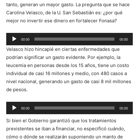
tanto, generan un mayor gasto. La pregunta que se hace
Carolina Velasco, de la U. San Sebastián es: ¿por qué
mejor no invertir ese dinero en fortalecer Fonasa?
Reproductor
00:00
00:00
de
Velasco hizo hincapié en ciertas enfermedades que
audio
podrían significar un gasto evidente. Por ejemplo, la
leucemia en personas desde los 15 años, tiene un costo
individual de casi 16 millones y medio, con 480 casos a
nivel nacional, generando un gasto de casi 8 mil millones
de pesos.
Reproductor
00:00
00:00
de
Si bien el Gobierno garantizó que los tratamientos
audio
prexistentes se iban a financiar, no especificó cuándo,
cómo o dónde se realizarán suponiendo un manto de