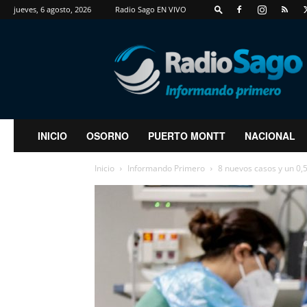
jueves, 6 agosto, 2026
Radio Sago EN VIVO
RadioSago
INICIO
OSORNO
PUERTO MONTT
NACIONAL
Inicio
Informando Primero
8 nuevos casos y un 0,5