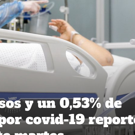
sos y un 0,53% de
 por covid-19 report