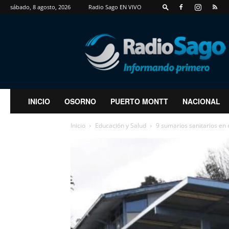
sábado, 8 agosto, 2026
Radio Sago EN VIVO
RadioSago
INICIO
OSORNO
PUERTO MONTT
NACIONAL
Inicio
Educación y Salud
9 sumarios sanitarios en 