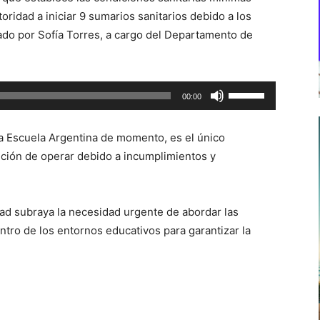
toridad a iniciar 9 sumarios sanitarios debido a los
ado por Sofía Torres, a cargo del Departamento de
Utiliza
00:00
las
teclas
 la Escuela Argentina de momento, es el único
de
ición de operar debido a incumplimientos y
flecha
arriba/abajo
para
idad subraya la necesidad urgente de abordar las
aumentar
ntro de los entornos educativos para garantizar la
o
disminuir
el
volumen.