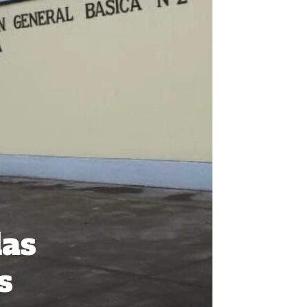
las
s