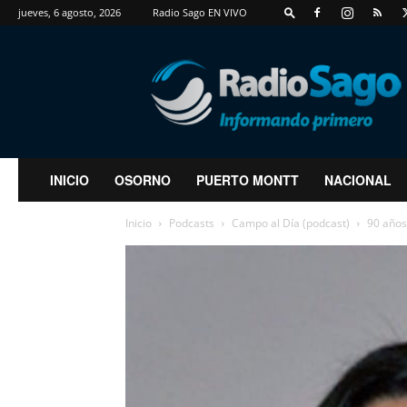
jueves, 6 agosto, 2026
Radio Sago EN VIVO
RadioSago
INICIO
OSORNO
PUERTO MONTT
NACIONAL
Inicio
Podcasts
Campo al Día (podcast)
90 años: