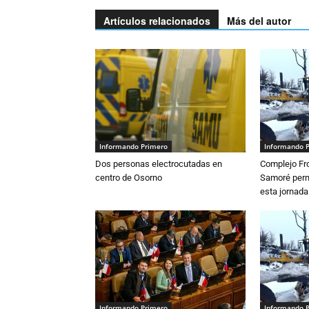
Artículos relacionados
Más del autor
Informando Primero
Informando 
Dos personas electrocutadas en
Complejo Fro
centro de Osorno
Samoré perm
esta jornada
Informando Primero
Informando 