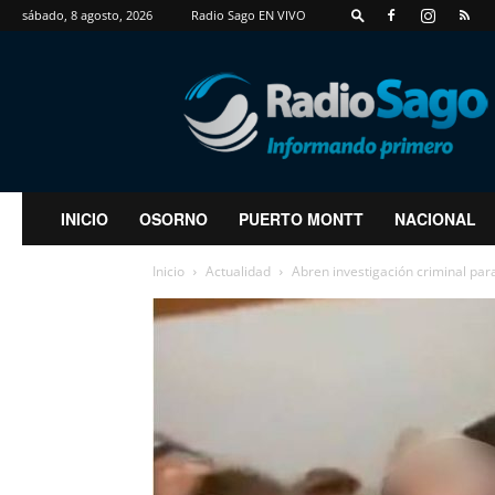
sábado, 8 agosto, 2026
Radio Sago EN VIVO
RadioSago
INICIO
OSORNO
PUERTO MONTT
NACIONAL
Inicio
Actualidad
Abren investigación criminal para