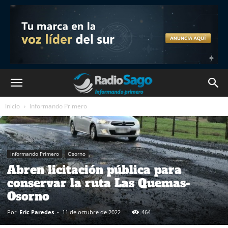
Inicio
Informando Primero
Informando Primero
Osorno
Abren licitación pública para
conservar la ruta Las Quemas-
Osorno
Por
Eric Paredes
-
11 de octubre de 2022
464