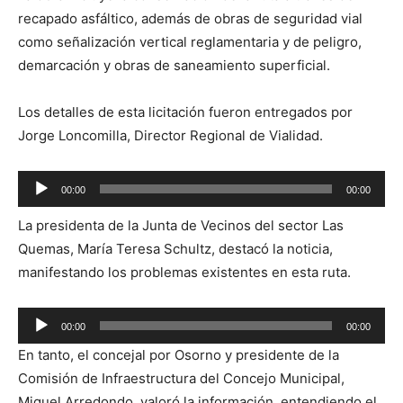
recapado asfáltico, además de obras de seguridad vial
como señalización vertical reglamentaria y de peligro,
demarcación y obras de saneamiento superficial.
Los detalles de esta licitación fueron entregados por
Jorge Loncomilla, Director Regional de Vialidad.
Reproductor
00:00
00:00
de
La presidenta de la Junta de Vecinos del sector Las
audio
Quemas, María Teresa Schultz, destacó la noticia,
manifestando los problemas existentes en esta ruta.
Reproductor
00:00
00:00
de
En tanto, el concejal por Osorno y presidente de la
audio
Comisión de Infraestructura del Concejo Municipal,
Miguel Arredondo, valoró la información, entendiendo el