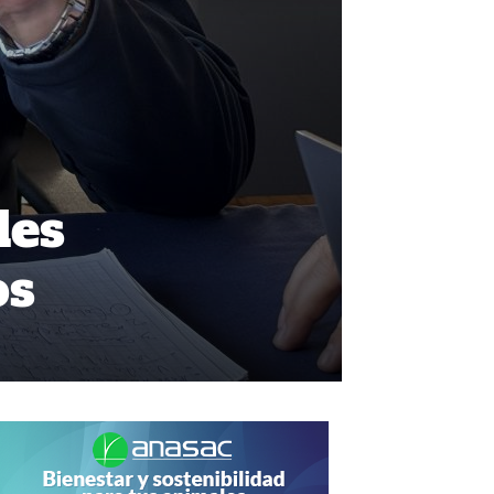
les
os