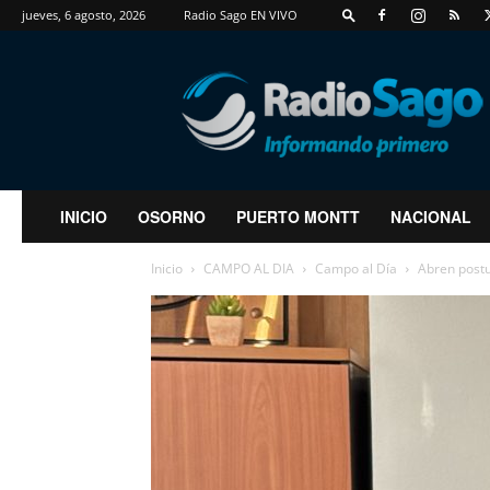
jueves, 6 agosto, 2026
Radio Sago EN VIVO
RadioSago
INICIO
OSORNO
PUERTO MONTT
NACIONAL
Inicio
CAMPO AL DIA
Campo al Día
Abren postu