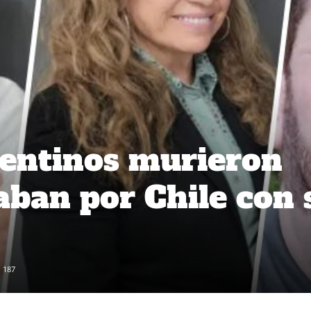
entinos murieron
aban por Chile con 
187