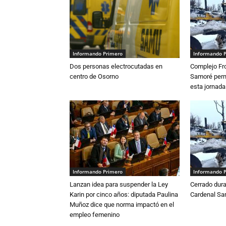
Informando Primero
Informando 
Dos personas electrocutadas en
Complejo Fro
centro de Osorno
Samoré perm
esta jornada
Informando Primero
Informando 
Lanzan idea para suspender la Ley
Cerrado dura
Karin por cinco años: diputada Paulina
Cardenal S
Muñoz dice que norma impactó en el
empleo femenino