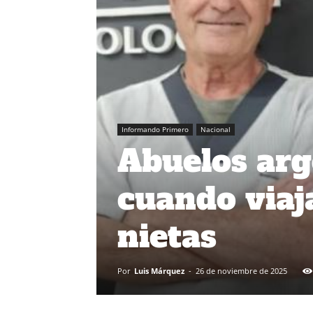
Informando Primero
Nacional
Abuelos arg
cuando viaj
nietas
Por
Luis Márquez
-
26 de noviembre de 2025