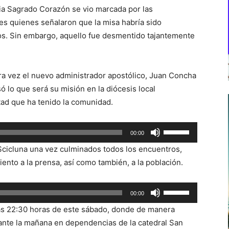
uia Sagrado Corazón se vio marcada por las
es quienes señalaron que la misa habría sido
os. Sin embargo, aquello fue desmentido tajantemente
era vez el nuevo administrador apostólico, Juan Concha
 lo que será su misión en la diócesis local
ad que ha tenido la comunidad.
Utiliza
00:00
las
Scicluna una vez culminados todos los encuentros,
teclas
to a la prensa, así como también, a la población.
de
flecha
Utiliza
00:00
arriba/abajo
las
para
las 22:30 horas de este sábado, donde de manera
teclas
aumentar
urante la mañana en dependencias de la catedral San
de