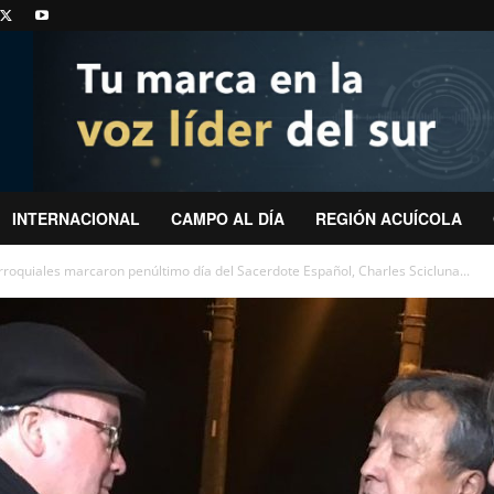
INTERNACIONAL
CAMPO AL DÍA
REGIÓN ACUÍCOLA
roquiales marcaron penúltimo día del Sacerdote Español, Charles Scicluna...