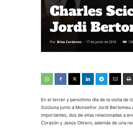
Charles Sci
Jordi Bert
Por
Brisa Cardenas
-
17 de junio de 2018
13
En el tercer y penúltimo día de la visita de
Scicluna junto a Monseñor Jordi Bertomeu a
importantes, dos de ellas relacionadas a 
Corazón y Jesús Obrero, además de una reun