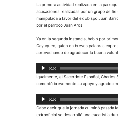
La primera actividad realizada en la parroq
acusaciones realizadas por un grupo de fiel
manipulada a favor del ex obispo Juan Barr
por el párroco Juan Aros.
Ya en la segunda instancia, habló por prim
Cayuqueo, quien en breves palabras expresó
aprovechando de agradecer la buena volunt
Reproductor
00:00
de
Igualmente, el Sacerdote Español, Charles 
audio
comentó brevemente su apoyo y agradecimien
Reproductor
00:00
de
Cabe decir que la jornada culminó pasada 
audio
extraoficial se desarrolló una eucaristía d