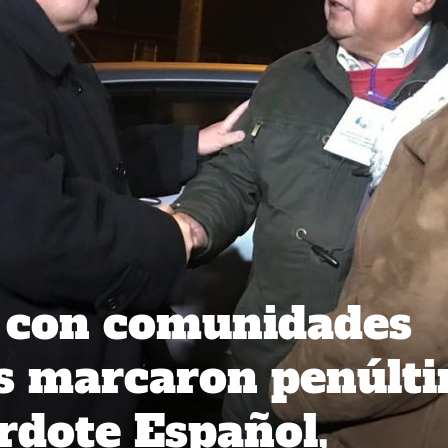
s con comunidades
es marcaron penúlt
erdote Español,