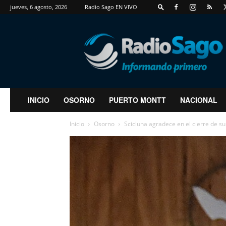
jueves, 6 agosto, 2026
Radio Sago EN VIVO
RadioSago
INICIO
OSORNO
PUERTO MONTT
NACIONAL
Inicio
Osorno
Scicluna agradece en el cierre de su 