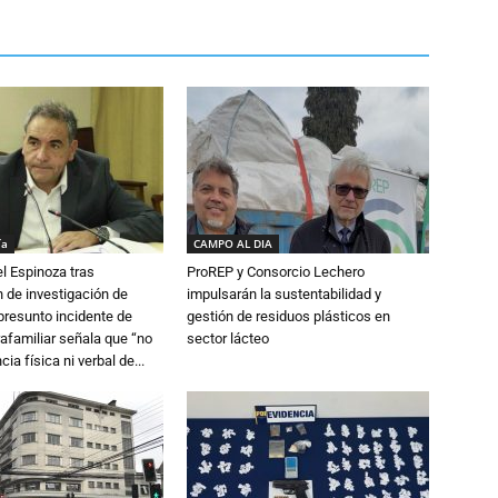
ía
CAMPO AL DIA
l Espinoza tras
ProREP y Consorcio Lechero
 de investigación de
impulsarán la sustentabilidad y
 presunto incidente de
gestión de residuos plásticos en
trafamiliar señala que “no
sector lácteo
cia física ni verbal de...