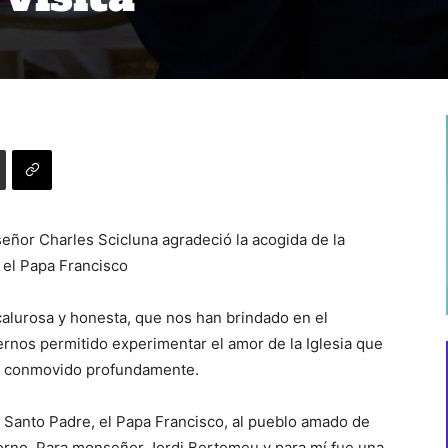
eñor Charles Scicluna agradeció la acogida de la
 el Papa Francisco
calurosa y honesta, que nos han brindado en el
rnos permitido experimentar el amor de la Iglesia que
ha conmovido profundamente.
l Santo Padre, el Papa Francisco, al pueblo amado de
sorno. Para monseñor Jordi Bertomeu y para mí fue una