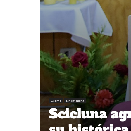
Osorno
Sin categoría
Scicluna agr
su histórica