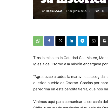
Por
Radio SAGO
-
17 de junio de 2018
146
Tras la misa en la Catedral San Mateo, Mons
Iglesia de Osorno a la misión encargada por
“Agradezco a todos la maravillosa acogida, 
querido pueblo de Osorno. Gracias por habe
peregrina en esta bendita tierra, que nos 
Vinimos aquí para comunicar la cercanía de
Chile, y en modo particular al pueblo de O