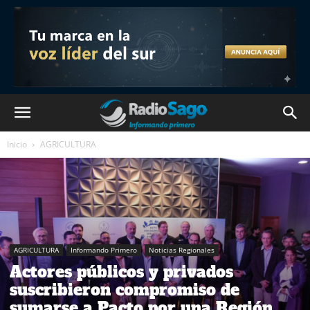
Inicio
AGRICULTURA
AGRICULTURA
Informando Primero
Noticias Regionales
Actores públicos y privados
suscribieron compromiso de
sumarse a Pacto por una Región