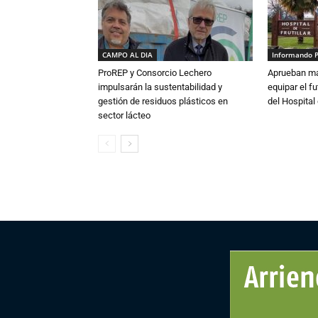
CAMPO AL DIA
Informando 
ProREP y Consorcio Lechero
Aprueban má
impulsarán la sustentabilidad y
equipar el fu
gestión de residuos plásticos en
del Hospital 
sector lácteo