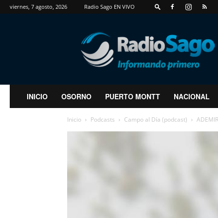
viernes, 7 agosto, 2026
Radio Sago EN VIVO
RadioSago
INICIO
OSORNO
PUERTO MONTT
NACIONAL
Inicio
Podcasts
Campo al Día (podcast)
ADEMIR 