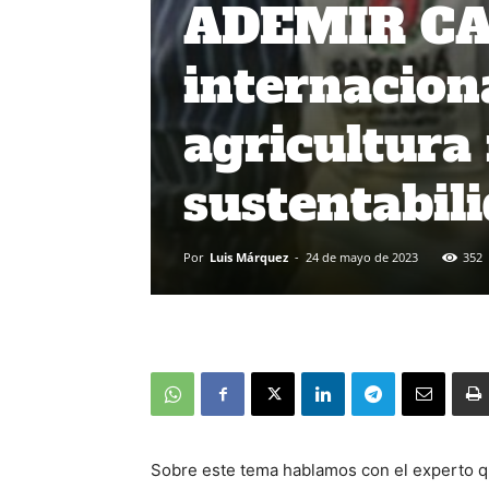
ADEMIR CAL
internaciona
agricultura
sustentabil
Por
Luis Márquez
-
24 de mayo de 2023
352
Sobre este tema hablamos con el experto qu