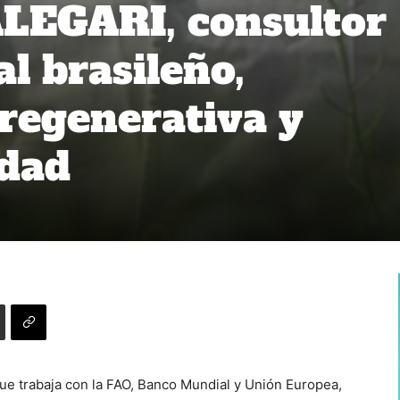
EGARI, consultor
l brasileño,
 regenerativa y
idad
e trabaja con la FAO, Banco Mundial y Unión Europea,