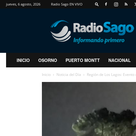
jueves, 6 agosto, 2026
Radio Sago EN VIVO
RadioSago
INICIO
OSORNO
PUERTO MONTT
NACIONAL
Inicio
Noticia del Día
Región de Los Lagos: Evento 