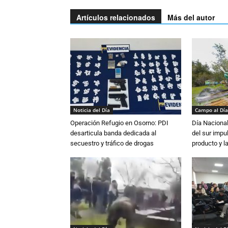
Artículos relacionados
Más del autor
Noticia del Día
Campo al Día
Operación Refugio en Osorno: PDI
Día Nacional
desarticula banda dedicada al
del sur impu
secuestro y tráfico de drogas
producto y l