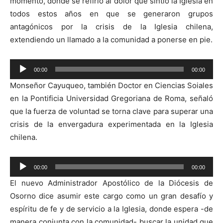
momento, donde se refirió al dolor que sintió la Iglesia en
todos estos años en que se generaron grupos
antagónicos por la crisis de la Iglesia chilena,
extendiendo un llamado a la comunidad a ponerse en pie.
Reproductor
00:00
00:00
de
Monseñor Cayuqueo, también Doctor en Ciencias Soiales
audio
en la Pontificia Universidad Gregoriana de Roma, señaló
que la fuerza de voluntad se torna clave para superar una
crisis de la envergadura experimentada en la Iglesia
chilena.
Reproductor
00:00
00:00
de
El nuevo Administrador Apostólico de la Diócesis de
audio
Osorno dice asumir este cargo como un gran desafío y
espíritu de fe y de servicio a la Iglesia, donde espera -de
manera conjunta con la comunidad- buscar la unidad que