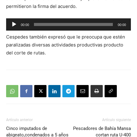
permitieron la firma del acuerdo.
Reproductor
00:00
00:00
de
Cespedes también expresó que le preocupa que estén
audio
paralizadas diversas actividades productivas producto
del corte de rutas.
Artículo anterior
Artículo siguiente
Cinco imputados de
Pescadores de Bahía Mansa
abigeato,condenados a 5 años
cortan ruta U-400