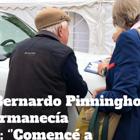
Bernardo Pinningho
ermanecía
: ‘’Comencé a