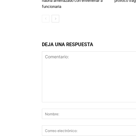
habría amenazado con envenenar a
provocó trag
funcionaria
DEJA UNA RESPUESTA