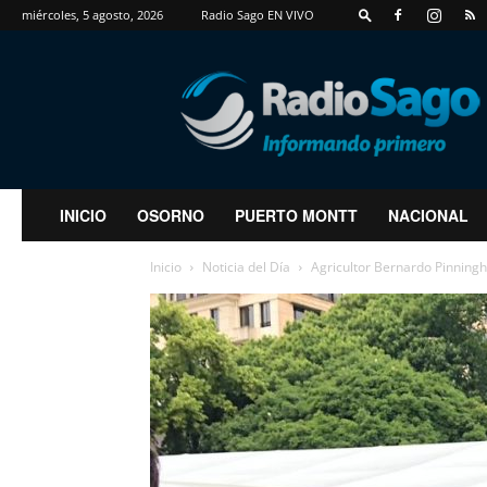
miércoles, 5 agosto, 2026
Radio Sago EN VIVO
RadioSago
INICIO
OSORNO
PUERTO MONTT
NACIONAL
Inicio
Noticia del Día
Agricultor Bernardo Pinningh