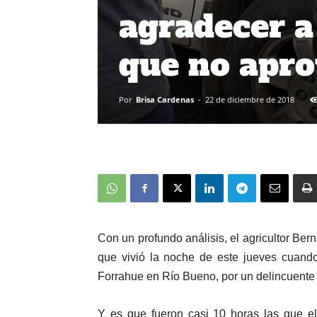
agradecer a 
que no apro
Por
Brisa Cardenas
-
22 de diciembre de 2018
Con un profundo análisis, el agricultor Ber
que vivió la noche de este jueves cuando
Forrahue en Río Bueno, por un delincuente 
Y es que fueron casi 10 horas las que e