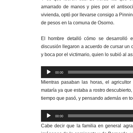
amarrado de manos y pies por el antisoci
vivienda, optó por llevarse consigo a Pinni
de pesos en la comuna de Osorno.
El hombre detalló cómo se desarrolló 
discusión llegaron a acuerdo de cursar un 
y boca por el victimario, quien lo subió al a
Reproductor
00:00
de
Mientras pasaban las horas, el agriculto
audio
mataría ya que estaba a rostro descubiert
tiempo que pasó, y pensando además en to
Reproductor
00:00
de
Cabe decir que la familia en general agr
audio