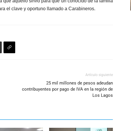
 que aquello sirvió para que un conocido de la familia
de
disminuir
zara el clave y oportuno llamado a Carabineros.
flecha
el
arriba/abajo
volumen.
para
aumentar
o
disminuir
el
volumen.
Artículo siguiente
25 mil millones de pesos adeudan
contribuyentes por pago de IVA en la región de
Los Lagos