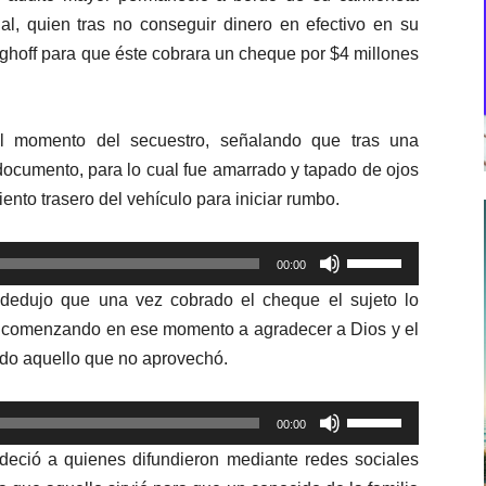
al, quien tras no conseguir dinero en efectivo en su
nghoff para que éste cobrara un cheque por $4 millones
el momento del secuestro, señalando que tras una
documento, para lo cual fue amarrado y tapado de ojos
siento trasero del vehículo para iniciar rumbo.
Utiliza
00:00
las
r dedujo que una vez cobrado el cheque el sujeto lo
teclas
o, comenzando en ese momento a agradecer a Dios y el
de
do aquello que no aprovechó.
flecha
arriba/abajo
Utiliza
para
00:00
las
aumentar
adeció a quienes difundieron mediante redes sociales
teclas
o