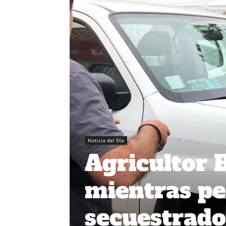
Noticia del Día
Agricultor 
mientras p
secuestrado