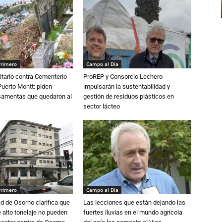
Primero
Campo al Día
tario contra Cementerio
ProREP y Consorcio Lechero
Puerto Montt: piden
impulsarán la sustentabilidad y
osamentas que quedaron al
gestión de residuos plásticos en
sector lácteo
Primero
Campo al Día
d de Osorno clarifica que
Las lecciones que están dejando las
alto tonelaje no pueden
fuertes lluvias en el mundo agrícola