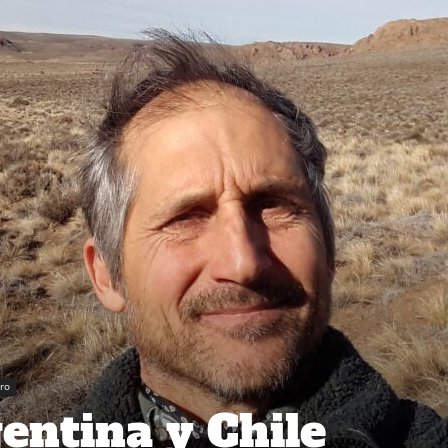
ro
entina y Chile