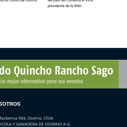
 sector centro de Osorno
del país las comenta el Vice-
presidente de la SNA
SOTROS
Mackenna 904, Osorno, Chile
ICOLA Y GANADERA DE OSORNO A.G.