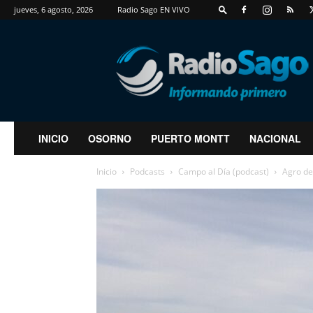
jueves, 6 agosto, 2026
Radio Sago EN VIVO
RadioSago
INICIO
OSORNO
PUERTO MONTT
NACIONAL
Inicio
Podcasts
Campo al Día (podcast)
Agro de