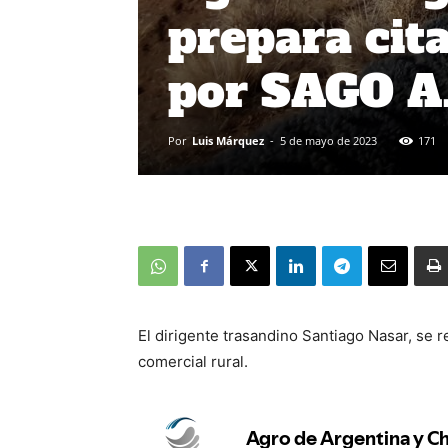
prepara cit
por SAGO A.
Por
Luis Márquez
-
5 de mayo de 2023
171
El dirigente trasandino Santiago Nasar, se 
comercial rural.