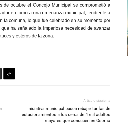
las
o
 de octubre el Concejo Municipal se comprometió a
teclas
disminuir
rrador en torno a una ordenanza municipal, tendiente a
de
el
s en la comuna, lo que fue celebrado en su momento por
flecha
volumen.
 que ha señalado la imperiosa necesidad de avanzar
arriba/abajo
auces y esteros de la zona.
para
aumentar
o
disminuir
el
volumen.
Artículo siguiente
a
Iniciativa municipal busca rebajar tarifas de
estacionamientos a los cerca de 4 mil adultos
mayores que conducen en Osorno