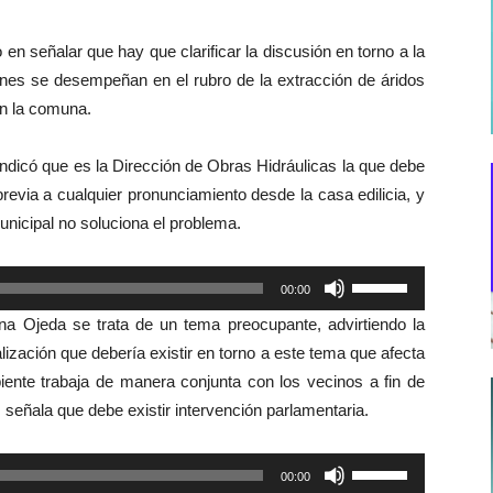
 en señalar que hay que clarificar la discusión en torno a la
enes se desempeñan en el rubro de la extracción de áridos
en la comuna.
ndicó que es la Dirección de Obras Hidráulicas la que debe
revia a cualquier pronunciamiento desde la casa edilicia, y
nicipal no soluciona el problema.
Utiliza
00:00
las
na Ojeda se trata de un tema preocupante, advirtiendo la
teclas
calización que debería existir en torno a este tema que afecta
de
iente trabaja de manera conjunta con los vecinos a fin de
flecha
señala que debe existir intervención parlamentaria.
arriba/abajo
para
Utiliza
00:00
aumentar