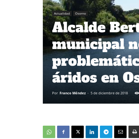
Actualidad
Osorno
Alcalde Ber
municipal n
problemátic
áridos en O
Por
Franco Méndez
-
5 de diciembre de 2018