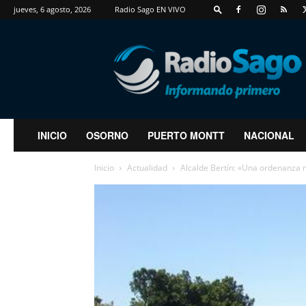
jueves, 6 agosto, 2026
Radio Sago EN VIVO
RadioSago
INICIO
OSORNO
PUERTO MONTT
NACIONAL
Inicio
Actualidad
Alcalde Bertín: «Una ordenanza m