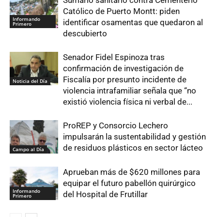
Sumario sanitario contra Cementerio
Católico de Puerto Montt: piden
Informando
identificar osamentas que quedaron al
Primero
descubierto
Senador Fidel Espinoza tras
confirmación de investigación de
Fiscalía por presunto incidente de
Noticia del Día
violencia intrafamiliar señala que “no
existió violencia física ni verbal de...
ProREP y Consorcio Lechero
impulsarán la sustentabilidad y gestión
de residuos plásticos en sector lácteo
Campo al Día
Aprueban más de $620 millones para
equipar el futuro pabellón quirúrgico
Informando
del Hospital de Frutillar
Primero