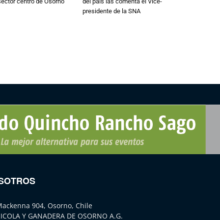
 sector centro de Osorno
del país las comenta el Vice-
presidente de la SNA
SOTROS
Mackenna 904, Osorno, Chile
ICOLA Y GANADERA DE OSORNO A.G.