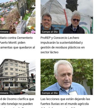
Primero
Campo al Día
tario contra Cementerio
ProREP y Consorcio Lechero
Puerto Montt: piden
impulsarán la sustentabilidad y
osamentas que quedaron al
gestión de residuos plásticos en
sector lácteo
Primero
Campo al Día
d de Osorno clarifica que
Las lecciones que están dejando las
alto tonelaje no pueden
fuertes lluvias en el mundo agrícola