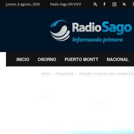
jueves, 6 agosto, 2026
Radio Sago EN VIVO
RadioSago
INICIO
OSORNO
PUERTO MONTT
NACIONAL
Inicio
Actualidad
Alcaldes molestos por suspensión