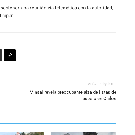
o
ó sostener una reunión vía telemática con la autoridad,
disminuir
icipar.
el
volumen.
Artículo siguiente
e
Minsal revela preocupante alza de listas de
espera en Chiloé