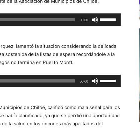
te de la Asociación de Municipios de Chiloé.
Utiliza
00:00
las
teclas
de
rquez, lamentó la situación considerando la delicada
flecha
lza sostenida de la listas de espera recordándole a la
arriba/abajo
Lagos no termina en Puerto Montt.
para
aumentar
Utiliza
00:00
o
las
disminuir
teclas
el
de
volumen.
Municipios de Chiloé, calificó como mala señal para los
flecha
se había planificado, ya que se perdió una oportunidad
arriba/abajo
a de la salud en los rincones más apartados del
para
aumentar