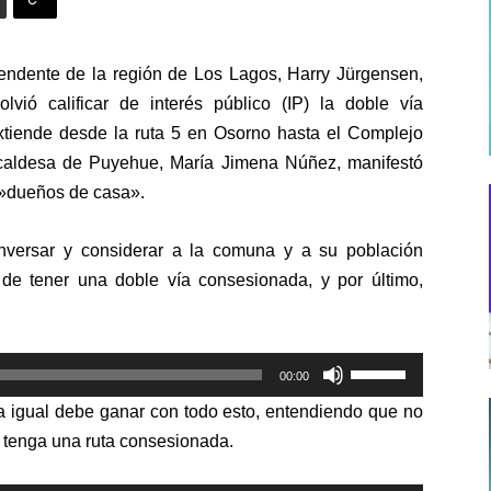
tendente de la región de Los Lagos, Harry Jürgensen,
ió calificar de interés público (IP) la doble vía
extiende desde la ruta 5 en Osorno hasta el Complejo
lcaldesa de Puyehue, María Jimena Núñez, manifestó
 »dueños de casa».
onversar y considerar a la comuna y a su población
 de tener una doble vía consesionada, y por último,
Utiliza
00:00
las
a igual debe ganar con todo esto, entendiendo que no
teclas
 tenga una ruta consesionada.
de
flecha