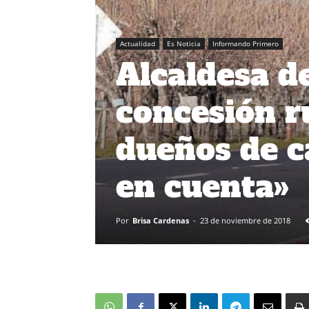
Actualidad
Es Noticia
Informando Primero
Alcaldesa d
concesión r
dueños de c
en cuenta»
Por
Brisa Cardenas
-
23 de noviembre de 2018