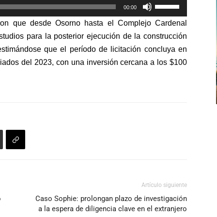
Utiliza
arriba/abajo
00:00
las
para
ron que d
esde Osorno hasta el Complejo Cardenal
teclas
aumentar
tudios para la posterior ejecución de la construcción
de
o
 estimándose que el período de licitación concluya en
flecha
disminuir
diados del 2023, con una inversión cercana a los $100
arriba/abajo
el
para
volumen.
aumentar
o
disminuir
el
volumen.
Artículo siguiente
o
Caso Sophie: prolongan plazo de investigación
a la espera de diligencia clave en el extranjero