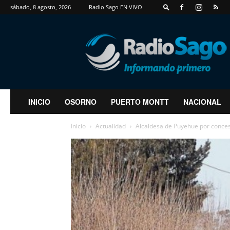
sábado, 8 agosto, 2026
Radio Sago EN VIVO
RadioSago
INICIO
OSORNO
PUERTO MONTT
NACIONAL
Inicio
Actualidad
Alcaldesa de Puyehue por conces