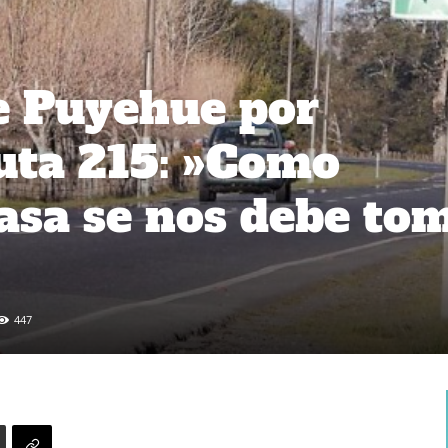
e Puyehue por
uta 215: »Como
asa se nos debe to
447