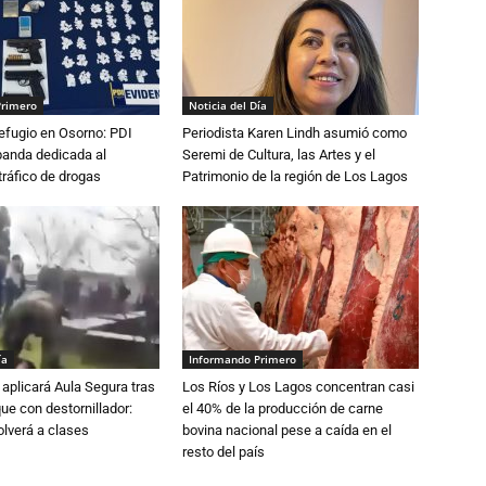
Primero
Noticia del Día
efugio en Osorno: PDI
Periodista Karen Lindh asumió como
banda dedicada al
Seremi de Cultura, las Artes y el
tráfico de drogas
Patrimonio de la región de Los Lagos
ía
Informando Primero
aplicará Aula Segura tras
Los Ríos y Los Lagos concentran casi
que con destornillador:
el 40% de la producción de carne
lverá a clases
bovina nacional pese a caída en el
resto del país