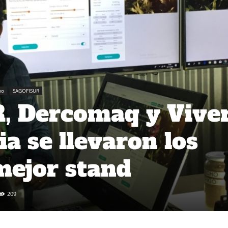
no
SAGOFISUR
 R, Dercomaq y Vive
a se llevaron los
mejor stand
209