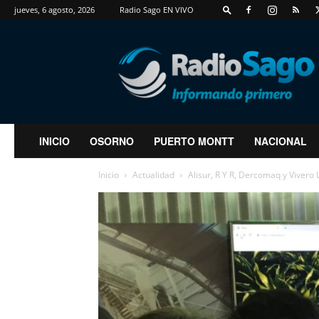
jueves, 6 agosto, 2026
Radio Sago EN VIVO
RadioSago
INICIO
OSORNO
PUERTO MONTT
NACIONAL
Inicio
Actualidad
Alisur, R Y R, Dercomaq y Vivero L