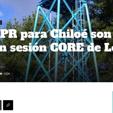
s
PR para Chiloé son
en sesión CORE de L
1024