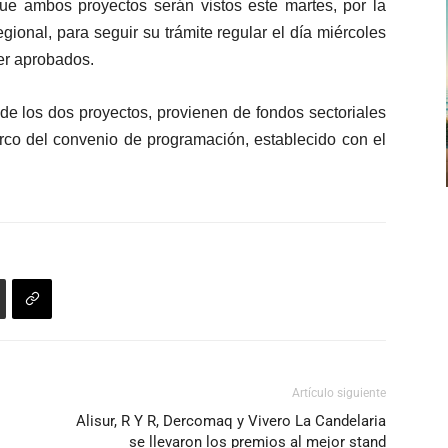
ue ambos proyectos serán vistos este martes, por la
de
ional, para seguir su trámite regular el día miércoles
flecha
er aprobados.
arriba/abajo
para
de los dos proyectos, provienen de fondos sectoriales
aumentar
arco del convenio de programación, establecido con el
o
disminuir
el
volumen.
Artículo siguiente
Alisur, R Y R, Dercomaq y Vivero La Candelaria
se llevaron los premios al mejor stand