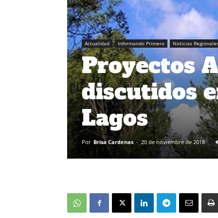
Actualidad
Informando Primero
Noticias Regionale
Proyectos A
discutidos 
Lagos
Por
Brisa Cardenas
-
20 de noviembre de 2018