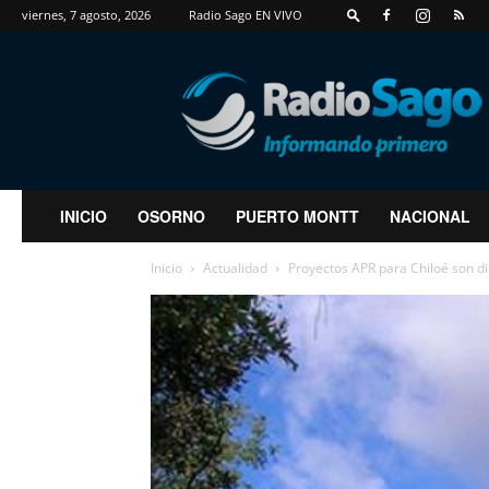
viernes, 7 agosto, 2026
Radio Sago EN VIVO
RadioSago
INICIO
OSORNO
PUERTO MONTT
NACIONAL
Inicio
Actualidad
Proyectos APR para Chiloé son d