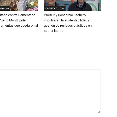
Primero
CAMPO AL DIA
tario contra Cementerio
ProREP y Consorcio Lechero
Puerto Montt: piden
impulsarán la sustentabilidad y
osamentas que quedaron al
gestión de residuos plásticos en
sector lácteo