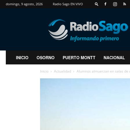
domingo, 9 agosto, 2026
Radio Sago EN VIVO
RadioSago
INICIO
OSORNO
PUERTO MONTT
NACIONAL
Inicio
Actualidad
Alumnos almuerzan en salas de cl