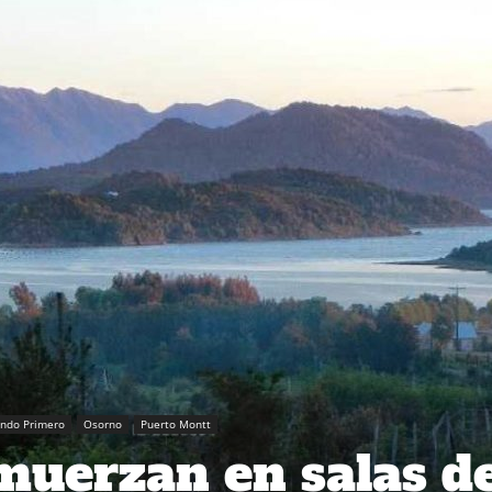
ando Primero
Osorno
Puerto Montt
uerzan en salas d