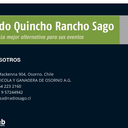
SOTROS
Mackenna 904, Osorno, Chile
ICOLA Y GANADERA DE OSORNO A.G.
64 223 2160
 9 57244942
sa@radiosago.cl