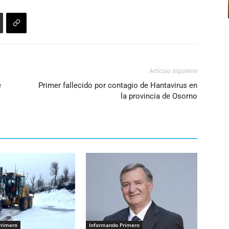
o
disminuir
el
volumen.
Artículo siguiente
e
Primer fallecido por contagio de Hantavirus en
la provincia de Osorno
Primero
Informando Primero