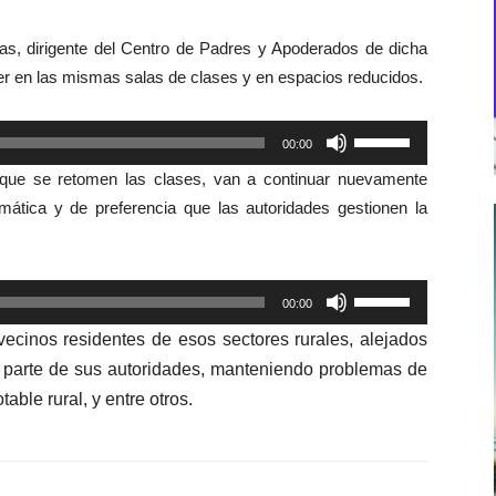
s, dirigente del Centro de Padres y Apoderados de dicha
 en las mismas salas de clases y en espacios reducidos.
Utiliza
00:00
las
 que se retomen las clases, van a continuar nuevamente
teclas
emática y de preferencia que las autoridades gestionen la
de
flecha
arriba/abajo
Utiliza
00:00
para
las
aumentar
ecinos residentes de esos sectores rurales, alejados
teclas
o
 parte de sus autoridades, manteniendo problemas de
de
disminuir
able rural, y entre otros.
flecha
el
arriba/abajo
volumen.
para
aumentar