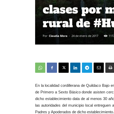
clases por 
rural de #H
Por
Claudia Mora
-
24 de enero de 2017
117
En la localidad cordillerana de Quildaco Bajo
de Primero a Sexto Básico donde asisten cerc
dicho establecimiento data de al menos 30 años
las autoridades del municipio local entreguen 
Padres y Apoderados de dicho establecimiento.